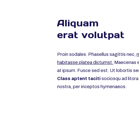
Aliquam
erat volutpat
Proin sodales. Phasellus sagittis nec,
m
habitasse platea dictumst.
Maecenas eu
at ipsum. Fusce sed est. Ut lobortis se
Class aptent taciti
sociosqu ad litora
nostra, per inceptos hymenaeos.