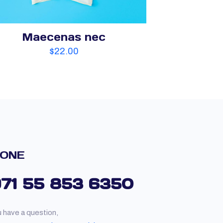
Maecenas nec
$
22.00
ONE
971 55 853 6350
u have a question,