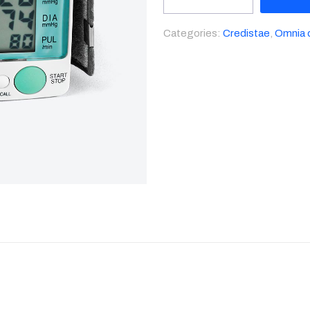
fermentum
quantity
Categories:
Credistae
,
Omnia 